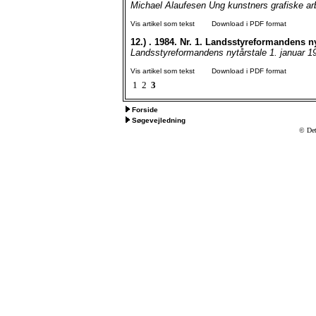
Michael Alaufesen Ung kunstners grafiske arbe
Vis artikel som tekst
Download i PDF format
12.)
. 1984. Nr. 1. Landsstyreformandens ny
Landsstyreformandens nytårstale 1. januar 1
Vis artikel som tekst
Download i PDF format
1
2
3
Forside
Søgevejledning
© Det