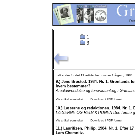
1
3
I alt er der fundet
12
artikler fra nummer 1 årgang 1984
9.)
Jens Brøsted. 1984. Nr. 1. Grønlands f
hvem bestemmer?.
Arealanvendelse og forsvarsanlæg i Grønland
Vis artikel som tekst
Download i PDF format
10.)
Læserne og redaktionen. 1984. Nr. 1. 
LÆSERNE OG REDAKTIONEN Den første grønlan
Vis artikel som tekst
Download i PDF format
11.)
Laurifizen, Philip. 1984. Nr. 1. Efter 1
Lars Chemnitz.