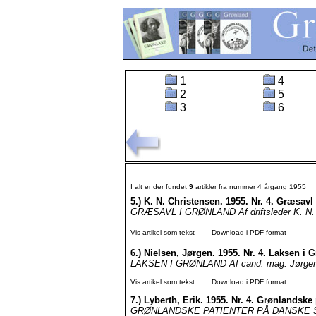
1
4
2
5
3
6
I alt er der fundet
9
artikler fra nummer 4 årgang 1955
5.)
K. N. Christensen. 1955. Nr. 4. Græsavl
GRÆSAVL I GRØNLAND Af driftsleder K. N. C
Vis artikel som tekst
Download i PDF format
6.)
Nielsen, Jørgen. 1955. Nr. 4. Laksen i 
LAKSEN I GRØNLAND Af cand. mag. Jørgen Ni
Vis artikel som tekst
Download i PDF format
7.)
Lyberth, Erik. 1955. Nr. 4. Grønlandske 
GRØNLANDSKE PATIENTER PÅ DANSKE SANAT