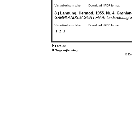
Vis artikel som tekst
Download i PDF format
8.)
Lannung, Hermod. 1955. Nr. 4. Grønlan
GRØNLANDSSAGEN I FN Af landsretssagfører
Vis artikel som tekst
Download i PDF format
1
2
3
Forside
Søgevejledning
© Det