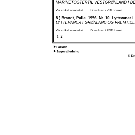
MARINETOGTERTIL VESTGRØNLAND I DET 
Vis artikel som tekst
Download i PDF format
8.)
Brandt, Palle. 1956. Nr. 10. Lyttevaner 
LYTTEVANER I GRØNLAND OG FREMTIDENS R
Vis artikel som tekst
Download i PDF format
1
2
Forside
Søgevejledning
© Det