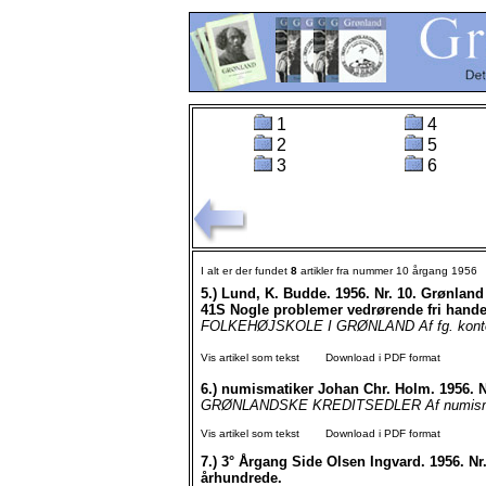
1
4
2
5
3
6
I alt er der fundet
8
artikler fra nummer 10 årgang 1956
5.)
Lund, K. Budde. 1956. Nr. 10. Grønla
41S Nogle problemer vedrørende fri hande
FOLKEHØJSKOLE I GRØNLAND Af fg. kontorc
Vis artikel som tekst
Download i PDF format
6.)
numismatiker Johan Chr. Holm. 1956
GRØNLANDSKE KREDITSEDLER Af numismatik
Vis artikel som tekst
Download i PDF format
7.)
3° Årgang Side Olsen Ingvard. 1956. Nr.
århundrede.