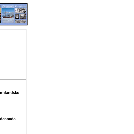
grønlandske
ordcanada.