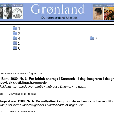
1
2
4
7
5
6
t
10
artikler fra nummer 6 årgang 1980
Bent. 1980. Nr. 6. Før kritisk anbragt i Danmark - i dag integreret i det 
 psykisk udviklingshæmmede.
viklingshæmmede Før ukritisk anbragt i Danmark - i dag....
kst
Download i PDF format
 Inger-Lise. 1980. Nr. 6. De indfødtes kamp for deres landrettigheder i N
amp for deres landrettigheder i Nordcanada af Inger-Lise....
kst
Download i PDF format