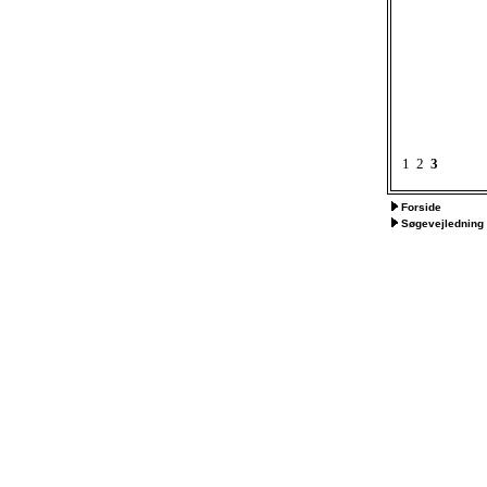
1
2
3
Forside
Søgevejledning