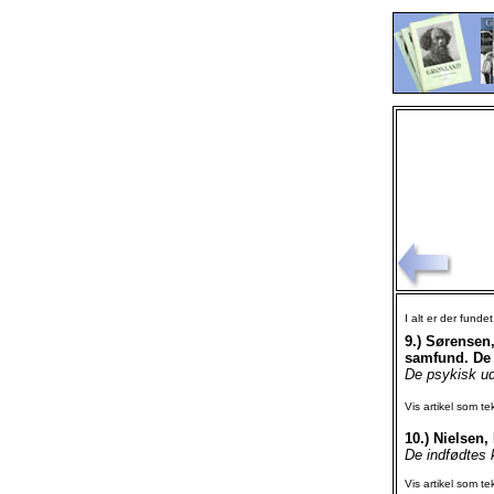
I alt er der funde
9.)
Sørensen, 
samfund. De
De psykisk ud
Vis artikel som te
10.)
Nielsen,
De indfødtes k
Vis artikel som te