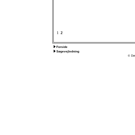
1
2
Forside
Søgevejledning
© Det