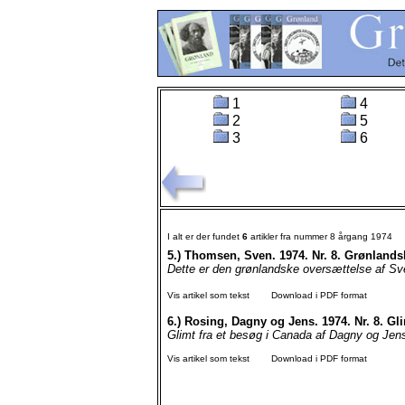
1
4
2
5
3
6
I alt er der fundet
6
artikler fra nummer 8 årgang 1974
5.)
Thomsen, Sven. 1974. Nr. 8. Grønlandsk
Dette er den grønlandske oversættelse af Sv
Vis artikel som tekst
Download i PDF format
6.)
Rosing, Dagny og Jens. 1974. Nr. 8. Gli
Glimt fra et besøg i Canada af Dagny og Jens 
Vis artikel som tekst
Download i PDF format