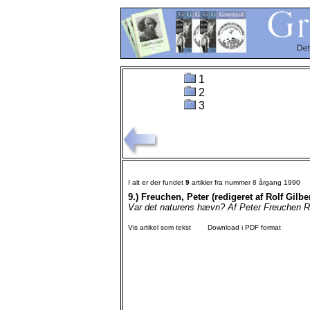
1
2
3
I alt er der fundet
9
artikler fra nummer 8 årgang 1990
9.)
Freuchen, Peter (redigeret af Rolf Gilbe
Var det naturens hævn? Af Peter Freuchen Red
Vis artikel som tekst
Download i PDF format