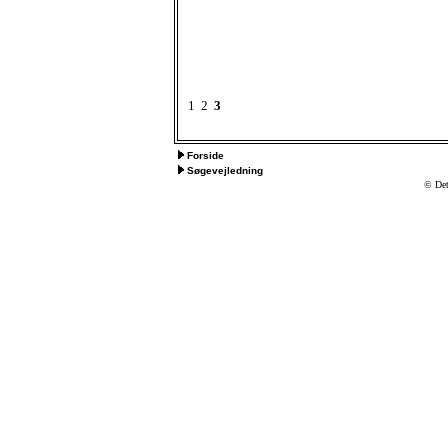
1
2
3
Forside
Søgevejledning
© Det