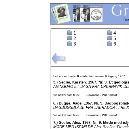
1
4
2
5
3
6
I alt er der fundet
8
artikler fra nummer 9 årgang 1967
5.)
Sedler, Karsten. 1967. Nr. 9. Et geolog
ANINGUAQ ET SAGN FRA UPERNAVIK-DISTRIK
Vis artikel som tekst
Download i PDF format
6.)
Bugge, Aage. 1967. Nr. 9. Dagbogsblade
DAGBOGSBLADE FRA LABRADOR . I REJS
Vis artikel som tekst
Download i PDF format
7.)
Sedler, Alex. 1967. Nr. 9. Møde med isfj
MØDE MED ISFJELDE Alex Secfier: Fra min gr