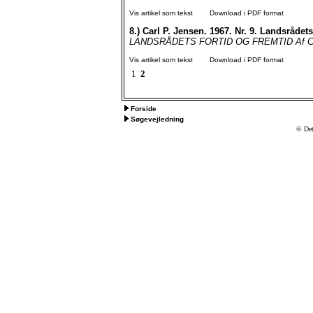
Vis artikel som tekst
Download i PDF format
8.)
Carl P. Jensen. 1967. Nr. 9. Landsrådets
LANDSRÅDETS FORTID OG FREMTID Af Carl P
Vis artikel som tekst
Download i PDF format
1
2
Forside
Søgevejledning
© Det