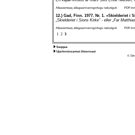
Allaaserisaq allagaannanngorlugu takutiguk
PDF-inngo
12.)
Gad, Finn. 1977. Nr. 1. »Skielderiet i 
„Skielderiet i Sions Kirke" - eller „Far Matthi
Allaaserisaq allagaannanngorlugu takutiguk
PDF-inngo
1
2
3
Saqqaa
Ujarlernissamut ilitsersuut
© Det