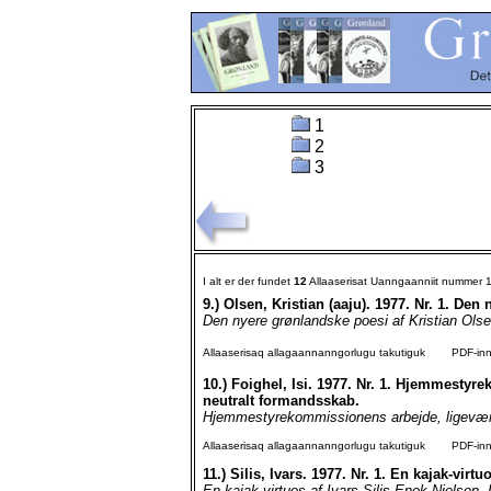
1
2
3
I alt er der fundet
12
Allaaserisat Uanngaanniit nummer 
9.)
Olsen, Kristian (aaju). 1977. Nr. 1. Den
Den nyere grønlandske poesi af Kristian Olsen
Allaaserisaq allagaannanngorlugu takutiguk
PDF-inngo
10.)
Foighel, Isi. 1977. Nr. 1. Hjemmesty
neutralt formandsskab.
Hjemmestyrekommissionens arbejde, ligeværdi
Allaaserisaq allagaannanngorlugu takutiguk
PDF-inngo
11.)
Silis, Ivars. 1977. Nr. 1. En kajak-virtu
En kajak-virtuos af Ivars Silis Enok Nielsen, Ig