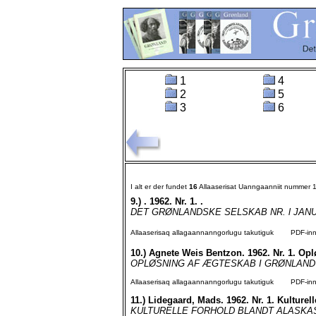
1
4
2
5
3
6
I alt er der fundet
16
Allaaserisat Uanngaanniit nummer 
9.)
. 1962. Nr. 1. .
DET GRØNLANDSKE SELSKAB NR. l JANUAR 196
Allaaserisaq allagaannanngorlugu takutiguk
PDF-inngo
10.)
Agnete Weis Bentzon. 1962. Nr. 1. Op
OPLØSNING AF ÆGTESKAB I GRØNLAND Af se
Allaaserisaq allagaannanngorlugu takutiguk
PDF-inngo
11.)
Lidegaard, Mads. 1962. Nr. 1. Kulturell
KULTURELLE FORHOLD BLANDT ALASKAS ESK