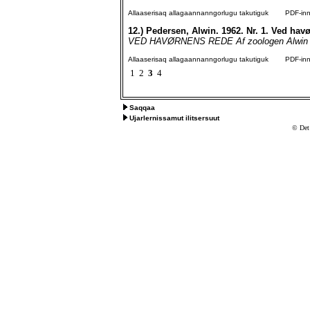
Allaaserisaq allagaannanngorlugu takutiguk
PDF-inngo
12.)
Pedersen, Alwin. 1962. Nr. 1. Ved hav
VED HAVØRNENS REDE Af zoologen Alwin Pe
Allaaserisaq allagaannanngorlugu takutiguk
PDF-inngo
1
2
3
4
Saqqaa
Ujarlernissamut ilitsersuut
© Det