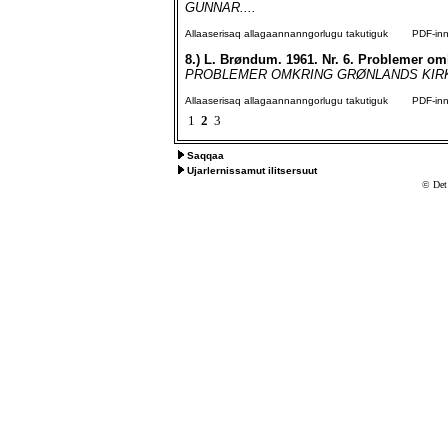
GUNNAR....
Allaaserisaq allagaannanngorlugu takutiguk
PDF-inngo
8.)
L. Brøndum. 1961. Nr. 6. Problemer om
PROBLEMER OMKRING GRØNLANDS KIRKE Af f
Allaaserisaq allagaannanngorlugu takutiguk
PDF-inngo
1
2
3
Saqqaa
Ujarlernissamut ilitsersuut
© Det