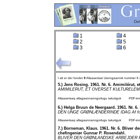
1
4
2
5
3
6
I alt er der fundet
9
Allaaserisat Uanngaanniit nummer 6
5.)
Jens Rosing. 1961. Nr. 6. Amimilérut, e
AMIMILERUT, ET OVERSET KULTURELEMENT Af
Allaaserisaq allagaannanngorlugu takutiguk
PDF-inngo
6.)
Helga Bruun de Neergaard. 1961. Nr. 6
DEN UNGE GRØNLÆNDERINDE IDAG Af forfatt
Allaaserisaq allagaannanngorlugu takutiguk
PDF-inngo
7.)
Borneman, Klaus. 1961. Nr. 6. Bliver de
chefingeniør Gunnar P. Rosendahl.
BLIVER DEN GRØNLANDSKE ARBEJDER F