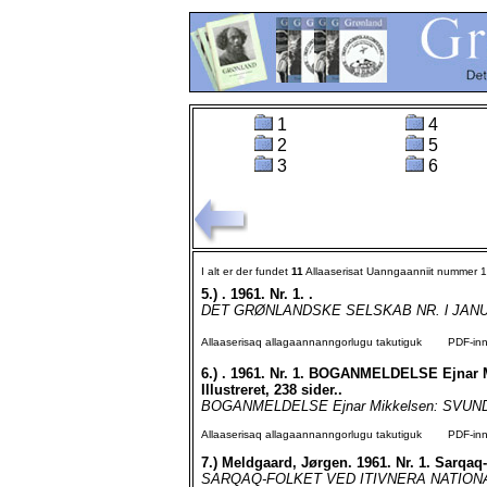
1
4
2
5
3
6
I alt er der fundet
11
Allaaserisat Uanngaanniit nummer 
5.)
. 1961. Nr. 1. .
DET GRØNLANDSKE SELSKAB NR. l JANUAR
Allaaserisaq allagaannanngorlugu takutiguk
PDF-inngo
6.)
. 1961. Nr. 1. BOGANMELDELSE Ejna
Illustreret, 238 sider..
BOGANMELDELSE Ejnar Mikkelsen: SVUNDNE
Allaaserisaq allagaannanngorlugu takutiguk
PDF-inngo
7.)
Meldgaard, Jørgen. 1961. Nr. 1. Sarqaq-f
SARQAQ-FOLKET VED ITIVNERA NATIO