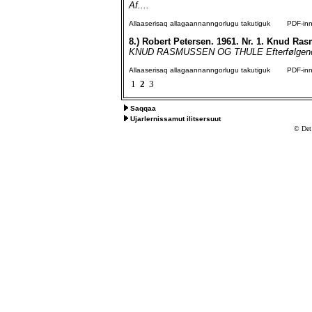
Af....
Allaaserisaq allagaannanngorlugu takutiguk
PDF-inngo
8.)
Robert Petersen. 1961. Nr. 1. Knud Ra
KNUD RASMUSSEN OG THULE Efterfølgende e
Allaaserisaq allagaannanngorlugu takutiguk
PDF-inngo
1
2
3
Saqqaa
Ujarlernissamut ilitsersuut
© Det