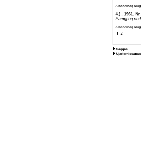
Allaaserisaq all
4.)
. 1961. N
Pamgpoq ved m
Allaaserisaq all
1
2
Saqqaa
Ujarlernissamut 