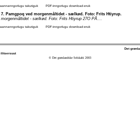
agaannanngorlugu takutiguk
PDF-inngorlugu download-eruk
r. 7. Pamgpoq ved morgenmåltidet - sælkød. Foto: Frits Htiyrup.
orgenmåltidet - sælkød. Foto: Frits Htiyrup 27O PÅ....
agaannanngorlugu takutiguk
PDF-inngorlugu download-eruk
Det grønl
ilitsersuut
© Det grønlandske Selskabi 2003