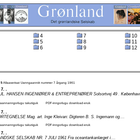
4
7
10
5
8
11
6
9
12
t
5
Allaaserisat Uanngaanniit nummer 7 årgang 1961
 7. .
JUL. HANSEN INGENIØRER & ENTREPRENØRER Solsortvej 49 . København
agaannanngorlugu takutiguk
PDF-inngorlugu download-eruk
 7. .
EGNELSE Mag. art. Inge Kleivan: Digteren B. S. Ingemann og....
agaannanngorlugu takutiguk
PDF-inngorlugu download-eruk
 7. .
DSKE SELSKAB NR. 7 JULI 1961 Fra oceantankanlæget i....