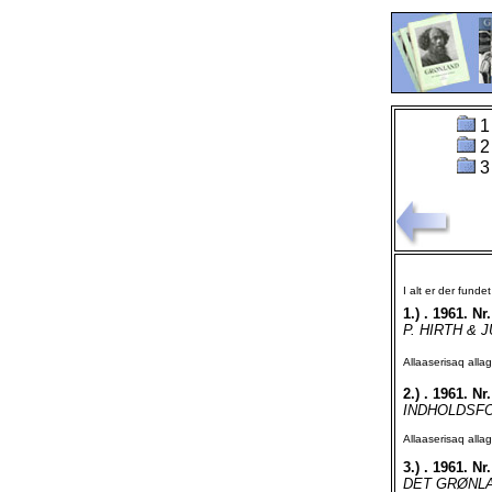
1
2
3
I alt er der funde
1.)
. 1961. Nr.
P. HIRTH & 
Allaaserisaq all
2.)
. 1961. Nr.
INDHOLDSFORT
Allaaserisaq all
3.)
. 1961. Nr.
DET GRØNLAN