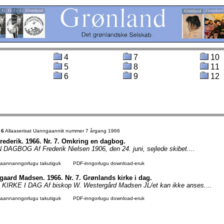
4
7
10
5
8
11
6
9
12
t
6
Allaaserisat Uanngaanniit nummer 7 årgang 1966
Frederik. 1966. Nr. 7. Omkring en dagbog.
GBOG Af Frederik Nielsen 1906, den 24. juni, sejlede skibet....
agaannanngorlugu takutiguk
PDF-inngorlugu download-eruk
gaard Madsen. 1966. Nr. 7. Grønlands kirke i dag.
RKE I DAG Af biskop W. Westergård Madsen JL/et kan ikke anses....
agaannanngorlugu takutiguk
PDF-inngorlugu download-eruk