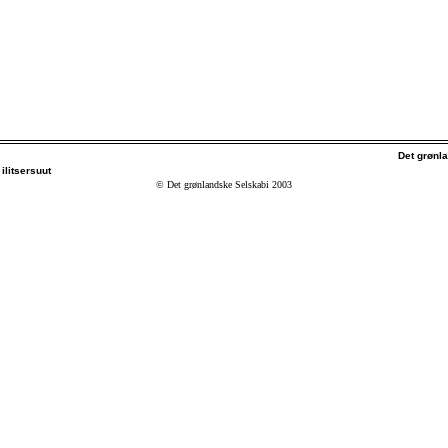
Det grønl
ilitsersuut
© Det grønlandske Selskabi 2003