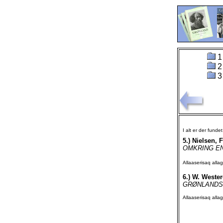
1
2
3
I alt er der funde
5.)
Nielsen, 
OMKRING EN DA
Allaaserisaq all
6.)
W. Wester
GRØNLANDS KI
Allaaserisaq all