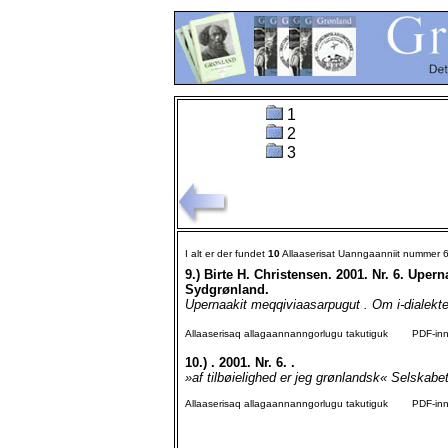
1
2
3
I alt er der fundet
10
Allaaserisat Uanngaanniit nummer 
9.)
Birte H. Christensen. 2001. Nr. 6. Uper
Sydgrønland.
Upernaakit meqqiviaasarpugut . Om i-dialekten
Allaaserisaq allagaannanngorlugu takutiguk
PDF-inngo
10.)
. 2001. Nr. 6. .
»af tilbøielighed er jeg grønlandsk« Selskabet
Allaaserisaq allagaannanngorlugu takutiguk
PDF-inngo