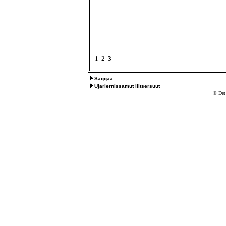
1
2
3
Saqqaa
Ujarlernissamut ilitsersuut
© Det