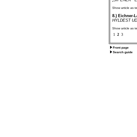
Show article as te
8.)
Eichner-La
HYLDEST UDEN 
Show article as te
1
2
3
Front page
Search guide