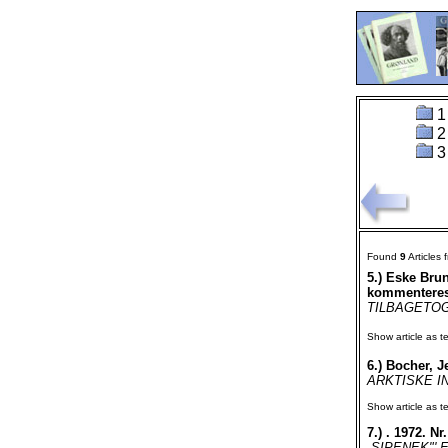
1
2
3
Found
9
Articles
5.)
Eske Brun
kommenteres
TILBAGETOG I
Show article as te
6.)
Bocher, Je
ARKTISKE IN
Show article as te
7.)
. 1972. Nr.
„SIPENEK"' Et