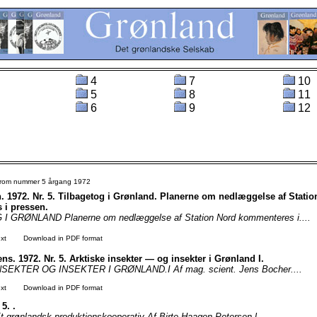
4
7
10
5
8
11
6
9
12
 from nummer 5 årgang 1972
. 1972. Nr. 5. Tilbagetog i Grønland. Planerne om nedlæggelse af Statio
 i pressen.
 GRØNLAND Planerne om nedlæggelse af Station Nord kommenteres i....
xt
Download in PDF format
ns. 1972. Nr. 5. Arktiske insekter — og insekter i Grønland I.
SEKTER OG INSEKTER I GRØNLAND.I Af mag. scient. Jens Bocher....
xt
Download in PDF format
 5. .
 grønlandsk produktionskooperativ Af Birte Haagen Petersen l....