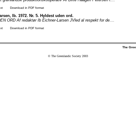
xt
Download in PDF format
rsen, Ib. 1972. Nr. 5. Hyldest uden ord.
ORD Af redaktør Ib Eichner-Larsen JVled al respekt for de....
xt
Download in PDF format
The Gree
© The Greenlandic Society 2003