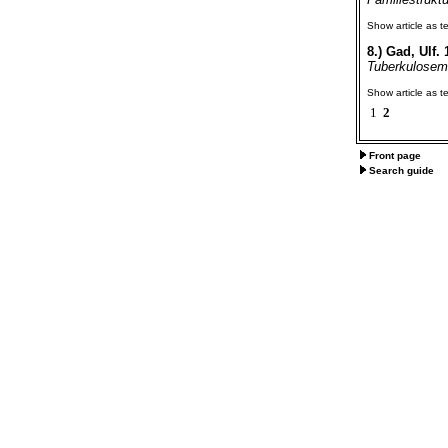
Show article as te
8.)
Gad, Ulf. 
Tuberkulosemi
Show article as te
1
2
Front page
Search guide