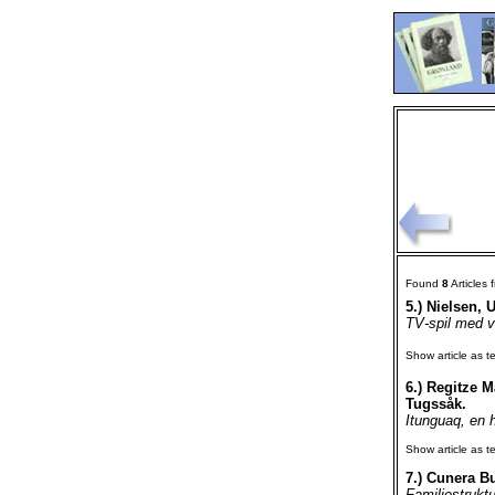
Found
8
Articles
5.)
Nielsen, U
TV-spil med vi
Show article as te
6.)
Regitze M
Tugssåk.
Itunguaq, en 
Show article as te
7.)
Cunera Bui
Familiestruktu