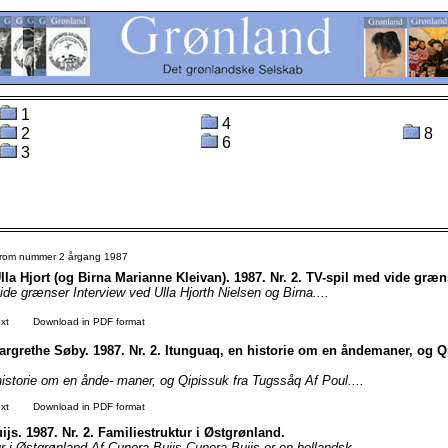
1
4
2
8
6
3
 from nummer 2 årgang 1987
lla Hjort (og Birna Marianne Kleivan). 1987. Nr. 2. TV-spil med vide græn
de grænser Interview ved Ulla Hjorth Nielsen og Birna....
xt
Download in PDF format
argrethe Søby. 1987. Nr. 2. Itunguaq, en historie om en åndemaner, og Q
historie om en ånde- maner, og Qipissuk fra Tugssåq Af Poul....
xt
Download in PDF format
js. 1987. Nr. 2. Familiestruktur i Østgrønland.
r i Østgrønland Af Cunera Buijs Cunera Buijs er en hollandsk....