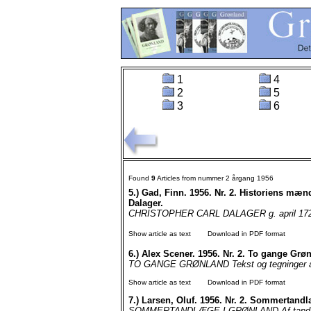
1
4
2
5
3
6
Found
9
Articles from nummer 2 årgang 1956
5.)
Gad, Finn. 1956. Nr. 2. Historiens mæn
Dalager.
CHRISTOPHER CARL DALAGER g. april 1726 - 
Show article as text
Download in PDF format
6.)
Alex Scener. 1956. Nr. 2. To gange Grø
TO GANGE GRØNLAND Tekst og tegninger af 
Show article as text
Download in PDF format
7.)
Larsen, Oluf. 1956. Nr. 2. Sommertand
SOMMERTANDLÆGE I GRØNLAND Af tandlæge O