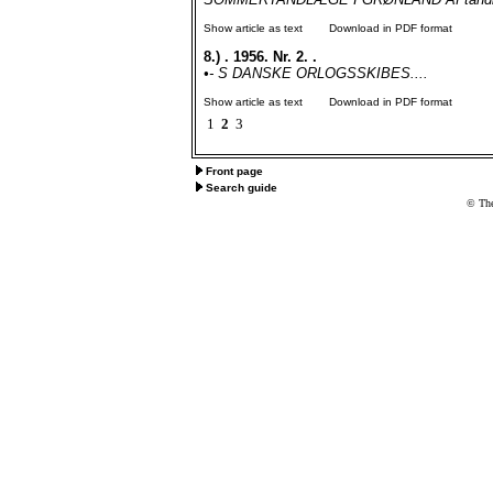
Show article as text
Download in PDF format
8.)
. 1956. Nr. 2. .
•- S DANSKE ORLOGSSKIBES....
Show article as text
Download in PDF format
1
2
3
Front page
Search guide
© The