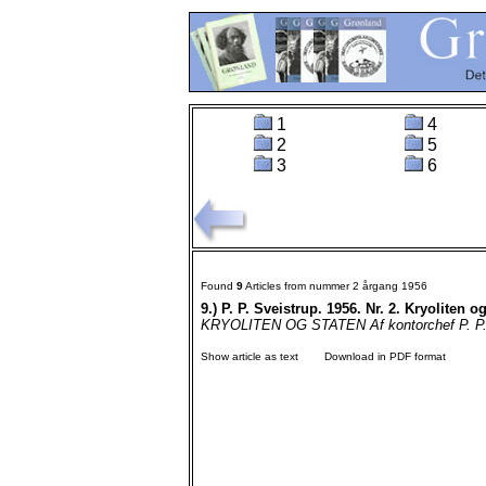
1
4
2
5
3
6
Found
9
Articles from nummer 2 årgang 1956
9.)
P. P. Sveistrup. 1956. Nr. 2. Kryoliten og
KRYOLITEN OG STATEN Af kontorchef P. P. 
Show article as text
Download in PDF format