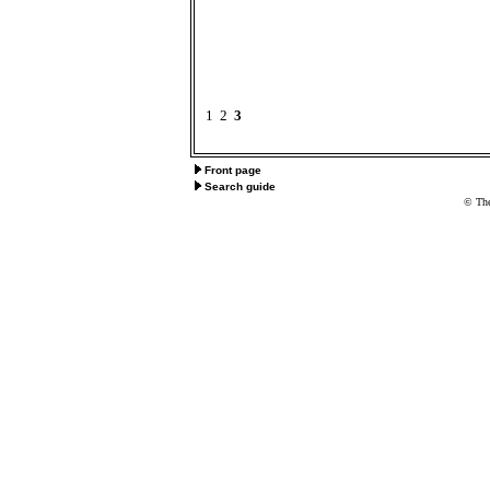
1
2
3
Front page
Search guide
© The