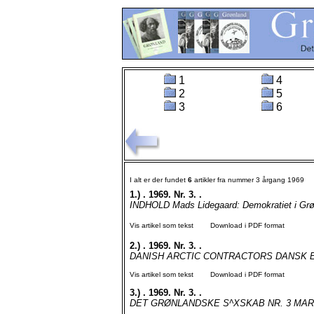
1
4
2
5
3
6
I alt er der fundet
6
artikler fra nummer 3 årgang 1969
1.)
. 1969. Nr. 3. .
INDHOLD Mads Lidegaard: Demokratiet i Grøn
Vis artikel som tekst
Download i PDF format
2.)
. 1969. Nr. 3. .
DANISH ARCTIC CONTRACTORS DANSK E
Vis artikel som tekst
Download i PDF format
3.)
. 1969. Nr. 3. .
DET GRØNLANDSKE S^XSKAB NR. 3 MARTS