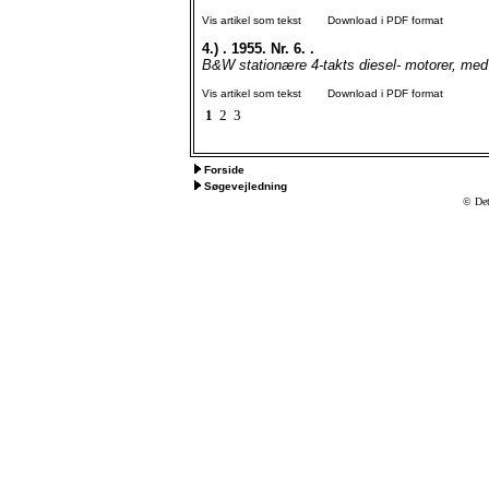
Vis artikel som tekst
Download i PDF format
4.)
. 1955. Nr. 6. .
B&W stationære 4-takts diesel- motorer, med el
Vis artikel som tekst
Download i PDF format
1
2
3
Forside
Søgevejledning
© Det