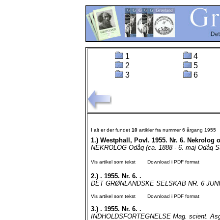
1
4
2
5
3
6
I alt er der fundet
10
artikler fra nummer 6 årgang 1955
1.)
Westphall, Povl. 1955. Nr. 6. Nekrolog 
NEKROLOG Odåq (ca. 1888 - 6. maj Odåq Så e
Vis artikel som tekst
Download i PDF format
2.)
. 1955. Nr. 6. .
DET GRØNLANDSKE SELSKAB NR. 6 JUNI 19
Vis artikel som tekst
Download i PDF format
3.)
. 1955. Nr. 6. .
INDHOLDSFORTEGNELSE Mag. scient. Asger B