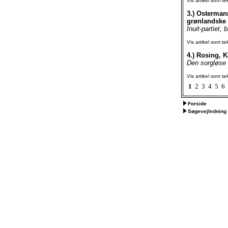
Vis artikel som te
3.)
Ostermann
grønlandske 
Inuit-partiet,
Vis artikel som te
4.)
Rosing, Kå
Den sorgløse 
Vis artikel som te
1
2
3
4
5
6
Forside
Søgevejledning