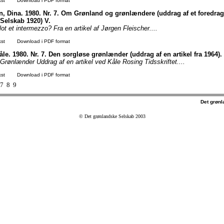
kst
Download i PDF format
, Dina. 1980. Nr. 7. Om Grønland og grønlændere (uddrag af et foredrag
Selskab 1920) V.
 blot et intermezzo? Fra en artikel af Jørgen Fleischer....
kst
Download i PDF format
le. 1980. Nr. 7. Den sorgløse grønlænder (uddrag af en artikel fra 1964).
Grønlænder Uddrag af en artikel ved Kåle Rosing Tidsskriftet....
kst
Download i PDF format
7
8
9
Det grøn
© Det grønlandske Selskab 2003