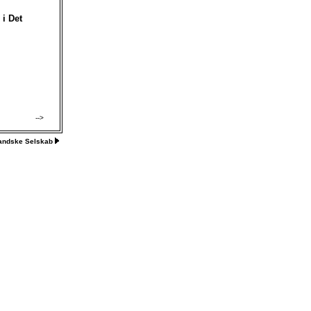
 i Det
-->
landske Selskab