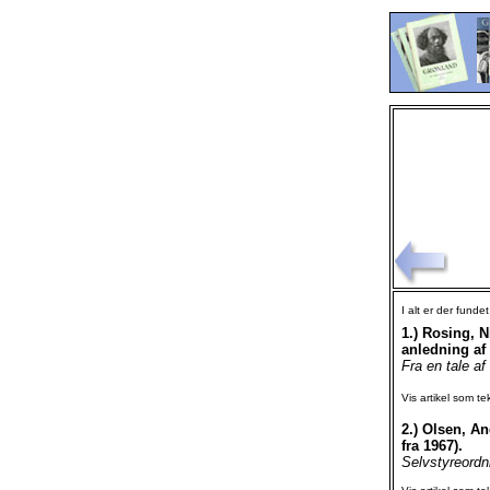
I alt er der funde
1.)
Rosing, Ni
anledning af 
Fra en tale a
Vis artikel som te
2.)
Olsen, An
fra 1967).
Selvstyreordni