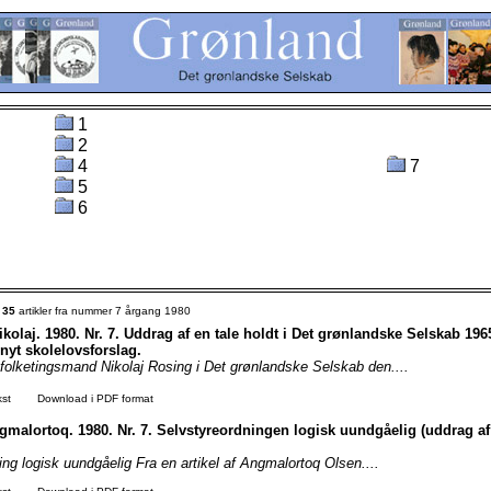
1
2
4
7
5
6
t
35
artikler fra nummer 7 årgang 1980
kolaj. 1980. Nr. 7. Uddrag af en tale holdt i Det grønlandske Selskab 1965
nyt skolelovsforslag.
f folketingsmand Nikolaj Rosing i Det grønlandske Selskab den....
kst
Download i PDF format
gmalortoq. 1980. Nr. 7. Selvstyreordningen logisk uundgåelig (uddrag af 
ng logisk uundgåelig Fra en artikel af Angmalortoq Olsen....