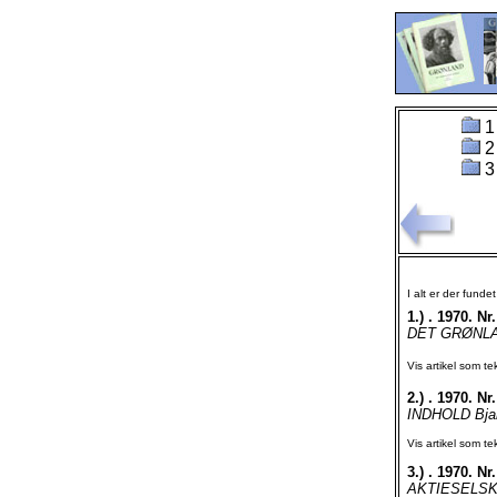
1
2
3
I alt er der funde
1.)
. 1970. Nr.
DET GRØNLA
Vis artikel som te
2.)
. 1970. Nr.
INDHOLD Bjarn
Vis artikel som te
3.)
. 1970. Nr.
AKTIESELSKAB