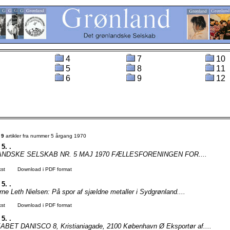
4
7
10
5
8
11
6
9
12
t
9
artikler fra nummer 5 årgang 1970
 5. .
NDSKE SELSKAB NR. 5 MAJ 1970 FÆLLESFORENINGEN FOR....
kst
Download i PDF format
 5. .
e Leth Nielsen: På spor af sjældne metaller i Sydgrønland....
kst
Download i PDF format
 5. .
ET DANISCO 8, Kristianiagade, 2100 København Ø Eksportør af....