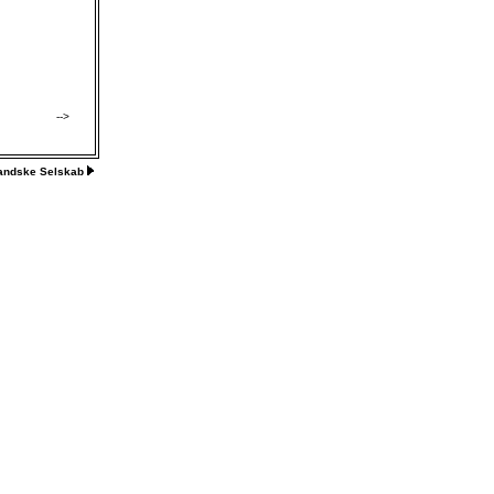
-->
landske Selskab