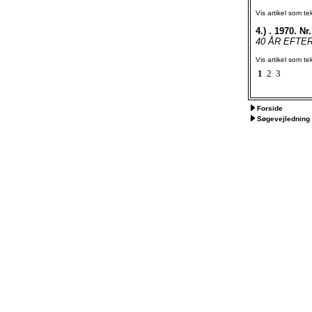
Vis artikel som te
4.)
. 1970. Nr.
40 ÅR EFTER Af
Vis artikel som te
1
2
3
Forside
Søgevejledning