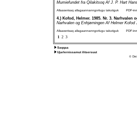
Mumiefundet fra Qilakitsoq Af J. P. Hart Han
Allaaserisaq allagaannanngorlugu takutiguk
PDF-inngo
4.)
Kofod, Helmer. 1985. Nr. 3. Narhvalen 
Narhvalen og Enhjørningen Af Helmer Kofod J
Allaaserisaq allagaannanngorlugu takutiguk
PDF-inngo
1
2
3
Saqqaa
Ujarlernissamut ilitsersuut
© Det