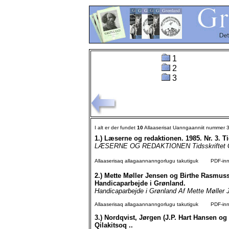
1
2
3
I alt er der fundet
10
Allaaserisat Uanngaanniit nummer 
1.)
Læserne og redaktionen. 1985. Nr. 3. T
LÆSERNE OG REDAKTIONEN Tidsskriftet GR
Allaaserisaq allagaannanngorlugu takutiguk
PDF-inngo
2.)
Mette Møller Jensen og Birthe Rasmusse
Handicaparbejde i Grønland.
Handicaparbejde i Grønland Af Mette Møller 
Allaaserisaq allagaannanngorlugu takutiguk
PDF-inngo
3.)
Nordqvist, Jørgen (J.P. Hart Hansen og
Qilakitsoq ..