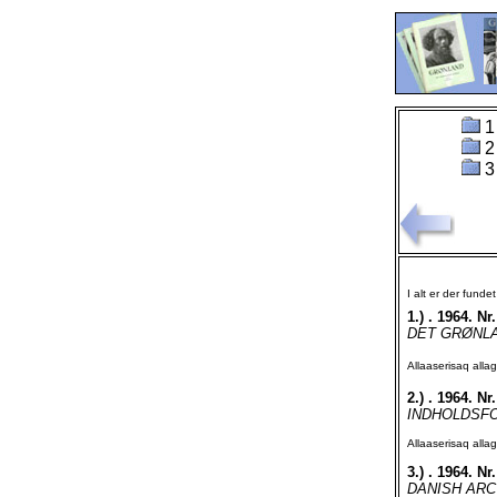
1
2
3
I alt er der funde
1.)
. 1964. Nr.
DET GRØNLAN
Allaaserisaq all
2.)
. 1964. Nr.
INDHOLDSFORT
Allaaserisaq all
3.)
. 1964. Nr.
DANISH ARC