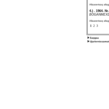
Allaaserisaq all
4.)
. 1964. 
BOGANMEXDELS
Allaaserisaq all
1
2
3
Saqqaa
Ujarlernissamut 