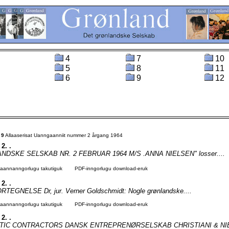
4
7
10
5
8
11
6
9
12
t
9
Allaaserisat Uanngaanniit nummer 2 årgang 1964
 2. .
DSKE SELSKAB NR. 2 FEBRUAR 1964 M/S .ANNA NIELSEN" losser....
agaannanngorlugu takutiguk
PDF-inngorlugu download-eruk
 2. .
EGNELSE Dr, jur. Verner Goldschmidt: Nogle grønlandske....
agaannanngorlugu takutiguk
PDF-inngorlugu download-eruk
 2. .
TIC CONTRACTORS DANSK ENTREPRENØRSELSKAB CHRISTIANI & NIE