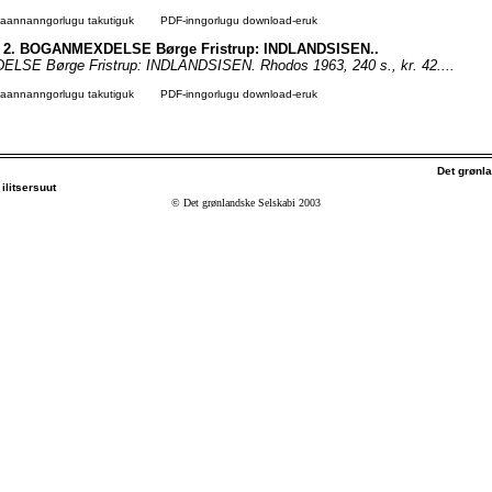
agaannanngorlugu takutiguk
PDF-inngorlugu download-eruk
Nr. 2. BOGANMEXDELSE Børge Fristrup: INDLANDSISEN..
E Børge Fristrup: INDLANDSISEN. Rhodos 1963, 240 s., kr. 42....
agaannanngorlugu takutiguk
PDF-inngorlugu download-eruk
Det grønl
ilitsersuut
© Det grønlandske Selskabi 2003