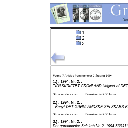
1
2
3
Found
7
Articles from nummer 2 årgang 1994
1.)
. 1994. Nr. 2. .
TIDSSKRIFTET GRØNLAND Udgivet af DET
Show article as text
Download in PDF format
2.)
. 1994. Nr. 2. .
- Benyt DET GRØNLANDSKE SELSKABS BO
Show article as text
Download in PDF format
3.)
. 1994. Nr. 2. .
Det grønlandske Selskab Nr. 2 -1994 S3SJ1*"