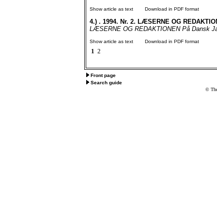
Show article as text
Download in PDF format
4.)
. 1994. Nr. 2. LÆSERNE OG REDAKTIO
LÆSERNE OG REDAKTIONEN På Dansk Jagt- 
Show article as text
Download in PDF format
1
2
Front page
Search guide
© The