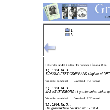
1
3
I alt er der fundet
6
artikler fra nummer 3 årgang 1984
1.)
. 1984. Nr. 3. .
TIDSSKRIFTET GRØNLAND Udgivet af DET
Vis artikel som tekst
Download i PDF format
2.)
. 1984. Nr. 3. .
M/S »SVENDBORG« i grønlandsfart siden 
Vis artikel som tekst
Download i PDF format
3.)
. 1984. Nr. 3. .
Det grønlandske Selskab Nr.3 - 1984....