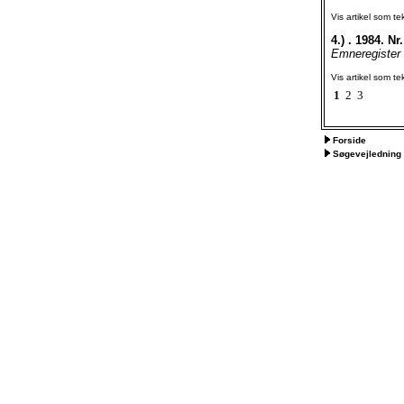
Vis artikel som te
4.)
. 1984. Nr.
Emneregister 
Vis artikel som te
1
2
3
Forside
Søgevejledning