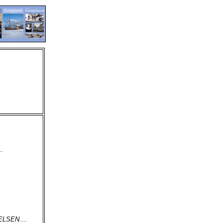
.
LSEN....