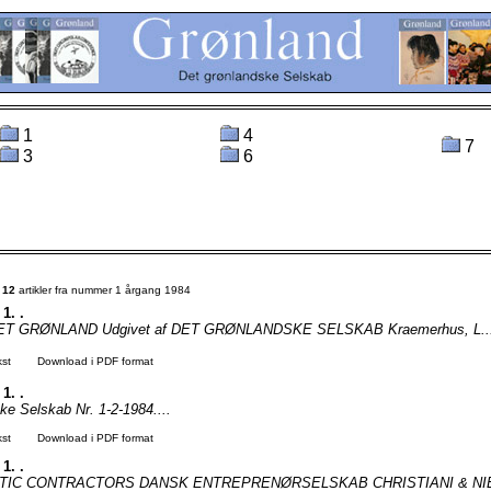
1
4
7
3
6
t
12
artikler fra nummer 1 årgang 1984
 1. .
T GRØNLAND Udgivet af DET GRØNLANDSKE SELSKAB Kraemerhus, L...
kst
Download i PDF format
 1. .
ke Selskab Nr. 1-2-1984....
kst
Download i PDF format
 1. .
TIC CONTRACTORS DANSK ENTREPRENØRSELSKAB CHRISTIANI & NIE