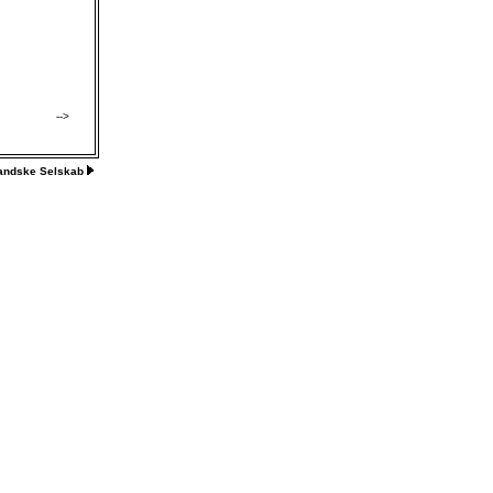
-->
landske Selskab