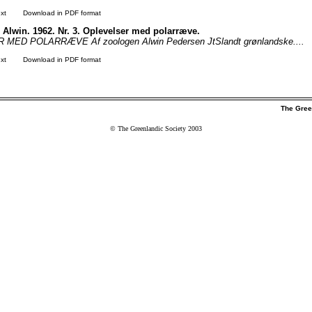
xt
Download in PDF format
 Alwin. 1962. Nr. 3. Oplevelser med polarræve.
MED POLARRÆVE Af zoologen Alwin Pedersen JtSlandt grønlandske....
xt
Download in PDF format
The Gree
© The Greenlandic Society 2003