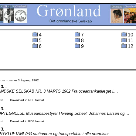
4
7
10
5
8
11
6
9
12
 from nummer 3 årgang 1962
 3. .
DSKE SELSKAB NR. 3 MARTS 1962 Fra oceantankanlæget i....
xt
Download in PDF format
 3. .
TEGNELSE Museumsbestyrer Henning Scheel: Johannes Larsen og....
xt
Download in PDF format
 3. .
RYKLUFTANLÆG stationære og transportable i alle størrelser....