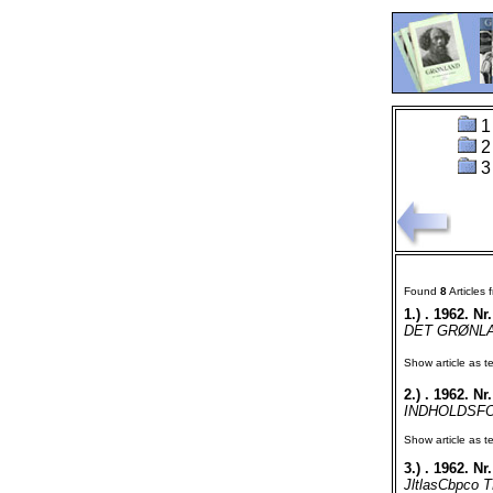
1
2
3
Found
8
Articles
1.)
. 1962. Nr.
DET GRØNLAN
Show article as te
2.)
. 1962. Nr.
INDHOLDSFOR
Show article as te
3.)
. 1962. Nr.
JltlasCbpco T