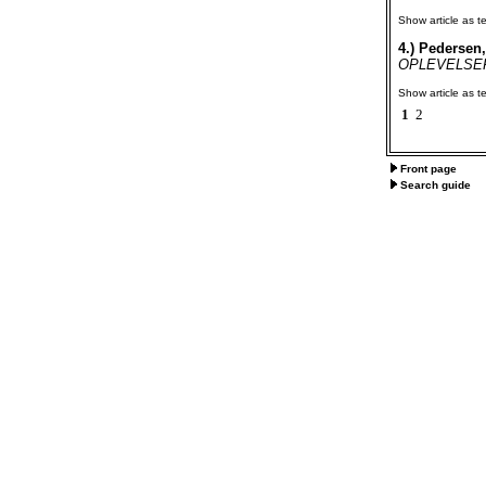
Show article as te
4.)
Pedersen,
OPLEVELSER 
Show article as te
1
2
Front page
Search guide