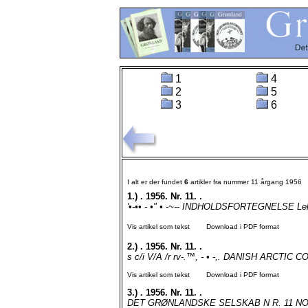
1
4
2
5
3
6
I alt er der fundet
6
artikler fra nummer 11 årgang 1956
1.)
. 1956. Nr. 11. .
'•-•• - •" • -~-- INDHOLDSFORTEGNELSE Lek
Vis artikel som tekst
Download i PDF format
2.)
. 1956. Nr. 11. .
s c/i V/A /r rv-.™, - • -,. DANISH ARCTI
Vis artikel som tekst
Download i PDF format
3.)
. 1956. Nr. 11. .
DET GRØNLANDSKE SELSKAB N R. 11 NOVEM