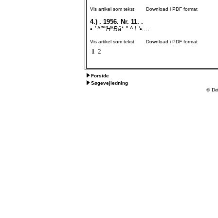
Vis artikel som tekst
Download i PDF format
4.)
. 1956. Nr. 11. .
• ' ^""'H^Bå* " ^ \ '•....
Vis artikel som tekst
Download i PDF format
1
2
Forside
Søgevejledning
© Det