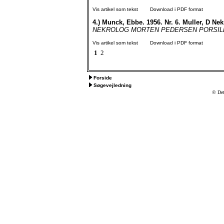
Vis artikel som tekst
Download i PDF format
4.)
Munck, Ebbe. 1956. Nr. 6. Muller, D Ne
NEKROLOG MORTEN PEDERSEN PORSILD i. se
Vis artikel som tekst
Download i PDF format
1
2
Forside
Søgevejledning
© Det