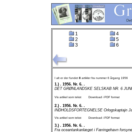
1
4
2
5
3
6
I alt er der fundet
8
artikler fra nummer 6 årgang 1956
1.)
. 1956. Nr. 6. .
DET GRØNLANDSKE SELSKAB NR. 6 JUNI 1956
Vis artikel som tekst
Download i PDF format
2.)
. 1956. Nr. 6. .
INDHOLDSFORTEGNELSE Orlogskaptajn Janus
Vis artikel som tekst
Download i PDF format
3.)
. 1956. Nr. 6. .
Fra oceantankanlæget i Færingehavn forsyner 