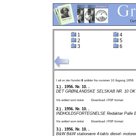
1
4
2
5
3
6
I alt er der fundet
8
artikler fra nummer 10 årgang 1956
1.)
. 1956. Nr. 10. .
DET GRØNLANDSKE SELSKAB NR. 10 OKTO
Vis artikel som tekst
Download i PDF format
2.)
. 1956. Nr. 10. .
INDHOLDSFORTEGNELSE Redaktør Palle Brand
Vis artikel som tekst
Download i PDF format
3.)
. 1956. Nr. 10. .
B&W B&W stationære 4-takts diesel- motorer, 