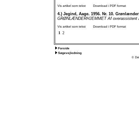
Vis artikel som tekst
Download i PDF format
4.)
Jegind, Aage. 1956. Nr. 10. Grønlænde
GRØNLÆNDERHJEMMET Af overassistent Aage
Vis artikel som tekst
Download i PDF format
1
2
Forside
Søgevejledning
© Det